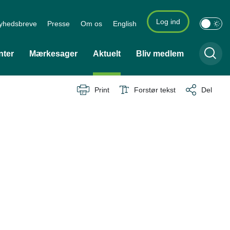
Log ind
yhedsbreve
Presse
Om os
English
nter
Mærkesager
Aktuelt
Bliv medlem
Print
Forstør tekst
Del