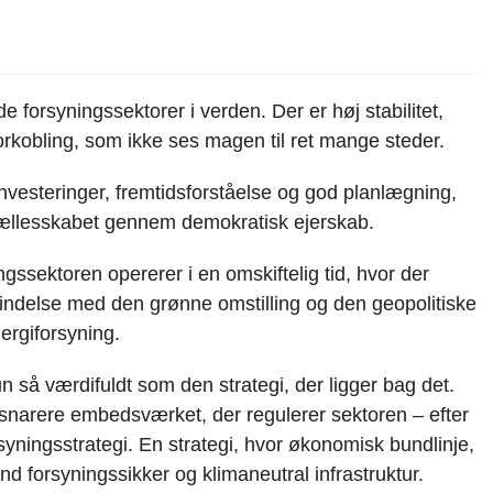
forsyningssektorer i verden. Der er høj stabilitet,
torkobling, som ikke ses magen til ret mange steder.
investeringer, fremtidsforståelse og god planlægning,
 fællesskabet gennem demokratisk ejerskab.
gssektoren opererer i en omskiftelig tid, hvor der
bindelse med den grønne omstilling og den geopolitiske
nergiforsyning.
n så værdifuldt som den strategi, der ligger bag det.
snarere embedsværket, der regulerer sektoren – efter
syningsstrategi. En strategi, hvor økonomisk bundlinje,
nd forsyningssikker og klimaneutral infrastruktur.