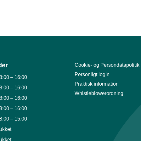
der
Cookie- og Persondatapolitik
Personligt login
8:00
–
16:00
Praktisk information
8:00
–
16:00
Whistleblowerordning
8:00
–
16:00
8:00
–
16:00
8:00
–
15:00
ukket
ukket