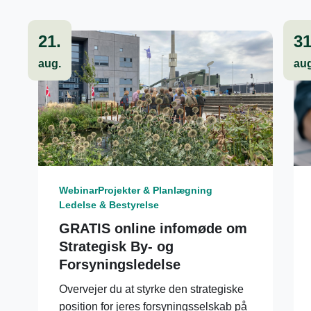
21.
31
aug.
aug
Webinar
Projekter & Planlægning
Ledelse & Bestyrelse
GRATIS online infomøde om
Strategisk By- og
Forsyningsledelse
Overvejer du at styrke den strategiske
position for jeres forsyningsselskab på