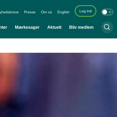
Log ind
yhedsbreve
Presse
Om os
English
nter
Mærkesager
Aktuelt
Bliv medlem