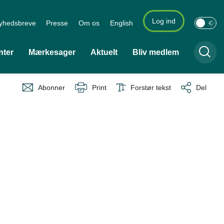
Log ind
yhedsbreve
Presse
Om os
English
nter
Mærkesager
Aktuelt
Bliv medlem
Abonner
Print
Forstør tekst
Del