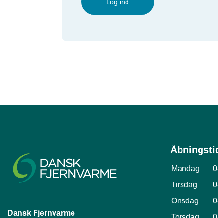
Log ind
Åbningsti
Mandag
0
Tirsdag
0
Onsdag
0
Dansk Fjernvarme
Torsdag
0