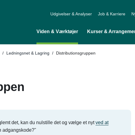
Udgivelser & Analyser
Job & Karriere
N
Viden & Værktøjer
Kurser & Arrangeme
Tilbage til
/
Ledningsnet & Lagring
/
Distributionsgruppen
uppen
lemt det, kan du nulstille det og vælge et nyt
ved at
in adgangskode?"