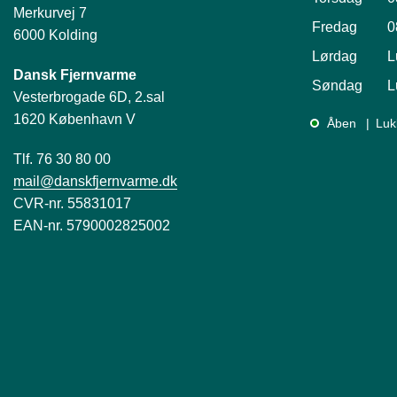
Merkurvej 7
Fredag
0
6000 Kolding
Lørdag
L
Dansk Fjernvarme
Søndag
L
Vesterbrogade 6D, 2.sal
1620 København V
Åben
Luk
Tlf. 76 30 80 00
mail@danskfjernvarme.dk
CVR-nr. 55831017
EAN-nr. 5790002825002