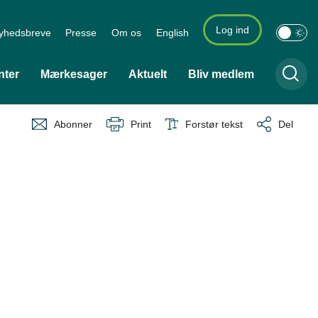
Log ind
yhedsbreve
Presse
Om os
English
nter
Mærkesager
Aktuelt
Bliv medlem
Abonner
Print
Forstør tekst
Del