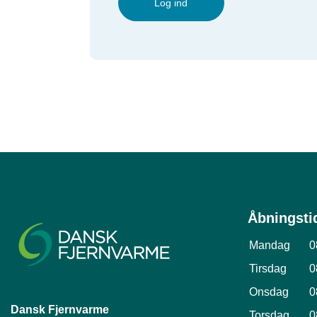
Log ind
Åbningsti
Mandag
0
Tirsdag
0
Onsdag
0
Dansk Fjernvarme
Torsdag
0