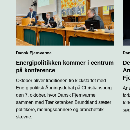
Dansk Fjernvarme
Dan
Energipolitikken kommer i centrum
De
på konference
An
Fj
Oktober bliver traditionen tro kickstartet med
Energipolitisk Åbningsdebat på Christiansborg
Ans
den 7. oktober, hvor Dansk Fjernvarme
for
sammen med Tænketanken Brundtland sætter
for
politikere, meningsdannere og branchefolk
søg
stævne.