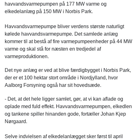
A.Enggaard leverer henholdsvis varmepumpe og
havvandsvarmepumpen på 177 MW varme og
bygning til havvandsvarmepumpen.
elkedelanlæg på 150 MW i Norbis Park.
Havvandsvarmepumpe bliver verdens største naturligt
kølede havvandsvarmepumpe. Det samlede anlæg
kommer til at bestå af fire varmepumpeenheder på 44 MW
varme og skal stå for næsten en tredjedel af
varmeproduktionen.
Det nye anlæg er ved at blive færdigbygget i Norbis Park,
der er et 100 hektar stort område i Nordjylland, hvor
Aalborg Forsyning også har sit hovedsæde.
- Det, at det hele ligger samlet, gør, at vi kan aflade og
oplade med fuld effekt. Havvandsvarmepumpen, elkedlen
og tankene spiller hinanden gode, fortæller Johan Kjep
Nørgaard.
Selve indvielsen af elkedelanlægget sker først til april