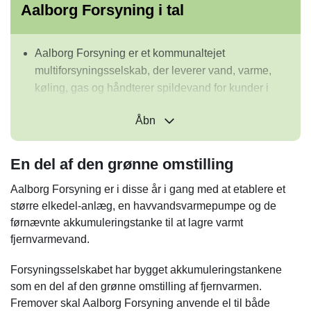
Aalborg Forsyning i tal
Aalborg Forsyning er et kommunaltejet
multiforsyningsselskab, der leverer vand, varme,
køling, gas og håndterer spildevand for kunder i
Aalborg Kommune.
Åbn
Aalborg Forsyning som koncern havde i 2024 et
overskud på 169 millioner kr. mod et underskud på
En del af den grønne omstilling
275 millioner kr. i 2023.
Forsyningsselskabet har over 500 medarbejdere.
Aalborg Forsyning er i disse år i gang med at etablere et
større elkedel-anlæg, en havvandsvarmepumpe og de
Rodoverken har leveret akkumuleringstankene,
førnævnte akkumuleringstanke til at lagre varmt
mens el-kedel entreprisen udføres af Inopower A/S ,
fjernvarmevand.
og udstyret til den nye elforsyning leveres af
Siemens Energy. Bygning til elkedel og el-anlæg
Forsyningsselskabet har bygget akkumuleringstankene
samt transformergårde bliver udført af H.P. Byg A/S.
som en del af den grønne omstilling af fjernvarmen.
Everllence (tidligere MAN Energy Solution) og
Fremover skal Aalborg Forsyning anvende el til både