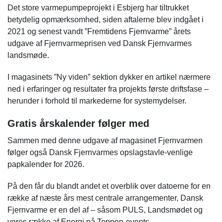
Det store varmepumpeprojekt i Esbjerg har tiltrukket
betydelig opmærksomhed, siden aftalerne blev indgået i
2021 og senest vandt ”Fremtidens Fjernvarme” årets
udgave af Fjernvarmeprisen ved Dansk Fjernvarmes
landsmøde.
I magasinets ”Ny viden” sektion dykker en artikel nærmere
ned i erfaringer og resultater fra projekts første driftsfase –
herunder i forhold til markederne for systemydelser.
Gratis årskalender følger med
Sammen med denne udgave af magasinet Fjernvarmen
følger også Dansk Fjernvarmes opslagstavle-venlige
papkalender for 2026.
På den får du blandt andet et overblik over datoerne for en
række af næste års mest centrale arrangementer, Dansk
Fjernvarme er en del af – såsom PULS, Landsmødet og
vores række af Energi på Toppen-events.