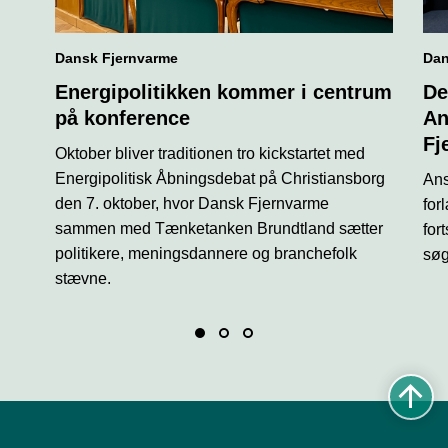
Dansk Fjernvarme
Dan
Energipolitikken kommer i centrum
De
på konference
An
Fj
Oktober bliver traditionen tro kickstartet med
Energipolitisk Åbningsdebat på Christiansborg
Ans
den 7. oktober, hvor Dansk Fjernvarme
for
sammen med Tænketanken Brundtland sætter
for
politikere, meningsdannere og branchefolk
søg
stævne.