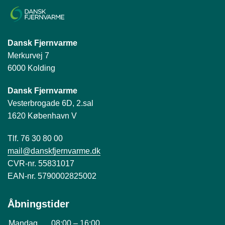
Dansk Fjernvarme
Merkurvej 7
6000 Kolding
Dansk Fjernvarme
Vesterbrogade 6D, 2.sal
1620 København V
Tlf. 76 30 80 00
mail@danskfjernvarme.dk
CVR-nr. 55831017
EAN-nr. 5790002825002
Åbningstider
Mandag
08:00
–
16:00