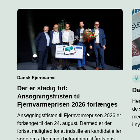
Dansk Fjernvarme
L
Der er stadig tid:
å
Da
s
Ansøgningsfristen til
Her
i
Fjernvarmeprisen 2026 forlænges
k
de 
o
Ansøgningsfristen til Fjernvarmeprisen 2026 er
med
n
forlænget til den 24. august. Dermed er der
i n
fortsat mulighed for at indstille en kandidat eller
søge om at komme i betragtning til årets pris.