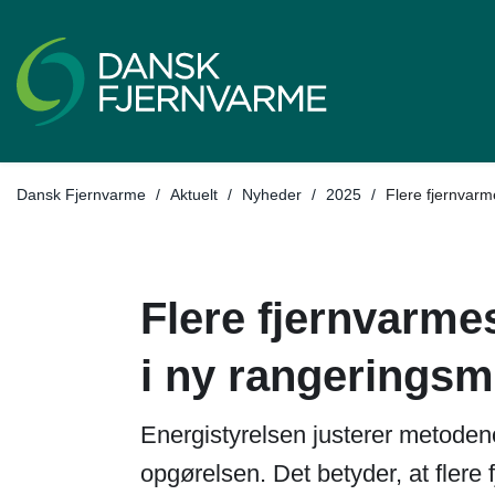
Tilbage til
Dansk Fjernvarme
/
Aktuelt
/
Nyheder
/
2025
/
Flere fjernvarm
Flere fjernvarme
i ny rangeringsm
Energistyrelsen justerer metodeno
opgørelsen. Det betyder, at flere