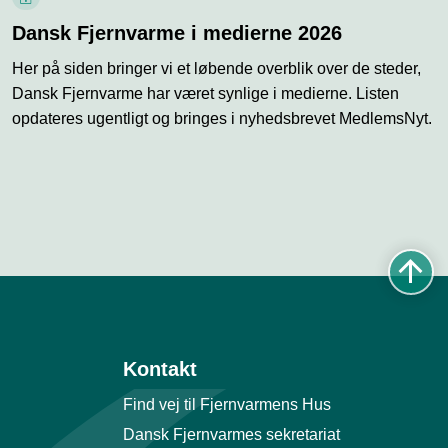
L
å
Dansk Fjernvarme i medierne 2026
s
Her på siden bringer vi et løbende overblik over de steder,
i
k
Dansk Fjernvarme har været synlige i medierne. Listen
o
opdateres ugentligt og bringes i nyhedsbrevet MedlemsNyt.
n
Kontakt
Find vej til Fjernvarmens Hus
Dansk Fjernvarmes sekretariat