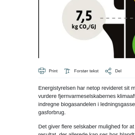
Print
Forstør tekst
Del
Energistyrelsen har netop revideret sit 
vurdere fjernvarmeselskabernes klimaaf
indregne biogasandelen i ledningsgassen
gasforbrug.
Det giver flere selskaber mulighed for at
resultat, der allerede kan ses hos bl