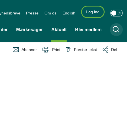
Log ind
yhedsbreve
Presse
Om os
English
nter
Mærkesager
Aktuelt
Bliv medlem
Abonner
Print
Forstør tekst
Del