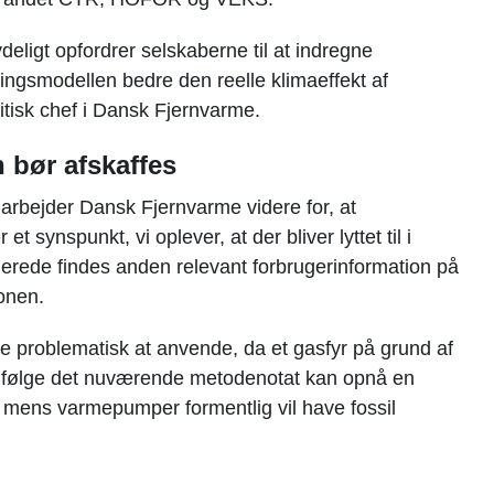
ydeligt opfordrer selskaberne til at indregne
ngsmodellen bedre den reelle klimaeffekt af
tisk chef i Dansk Fjernvarme.
 bør afskaffes
 arbejder Dansk Fjernvarme videre for, at
t synspunkt, vi oplever, at der bliver lyttet til i
lerede findes anden relevant forbrugerinformation på
onen.
ve problematisk at anvende, da et gasfyr på grund af
2 ifølge det nuværende metodenotat kan opnå en
l, mens varmepumper formentlig vil have fossil