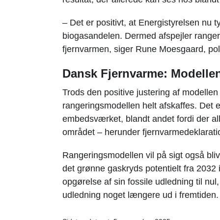
– Det er positivt, at Energistyrelsen nu t
biogasandelen. Dermed afspejler rangeri
fjernvarmen, siger Rune Moesgaard, poli
Dansk Fjernvarme: Modellen
Trods den positive justering af modellen
rangeringsmodellen helt afskaffes. Det er e
embedsværket, blandt andet fordi der al
området – herunder fjernvarmedeklarati
Rangeringsmodellen vil på sigt også bli
det grønne gaskryds potentielt fra 203
opgørelse af sin fossile udledning til nu
udledning noget længere ud i fremtiden.