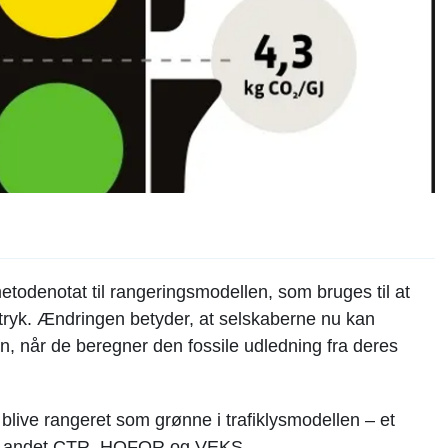
metodenotat til rangeringsmodellen, som bruges til at
tryk. Ændringen betyder, at selskaberne nu kan
, når de beregner den fossile udledning fra deres
 blive rangeret som grønne i trafiklysmodellen – et
andt andet CTR, HOFOR og VEKS.