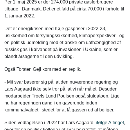
Per 1. maj 2025 er der 274.000 private gasforbrugere
tilbage i Danmark. Det er et fald på cirka 70.000 i forhold til
1. januar 2022.
Det er energikrisen med høje gaspriser i 2022-23,
usikkerhed om forsyningssikkerhed, klimaperspektiver - og
en politisk udmelding med et ønske om uafhængighed af
russisk gas i kølvandet på invasionen i Ukraine, som er
blandt årsagerne til den udvikling.
Også Torsten Gejl kom med en replik.
- Mit svar baserer sig på, at den nuværende regering og
Lars Aagaard ikke selv tror på, at vi når målet. Desuden
modarbejder Troels Lund Poulsen også slutdatoen. Lige
nu har regeringen gang i en gaverunde inden
kommunalvalget i stedet for at få gassen ud af boliger.
Siden vedtagelsen i 2022 har Lars Aagaard,
ifølge Altinget
,
over for en politisk kollega i et svar bekræftet, at målene