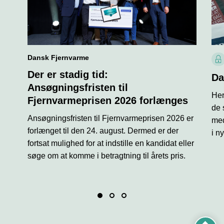
Dansk Fjernvarme
L
Der er stadig tid:
å
Da
s
Ansøgningsfristen til
Her
i
Fjernvarmeprisen 2026 forlænges
k
de 
o
Ansøgningsfristen til Fjernvarmeprisen 2026 er
med
n
forlænget til den 24. august. Dermed er der
i n
fortsat mulighed for at indstille en kandidat eller
søge om at komme i betragtning til årets pris.