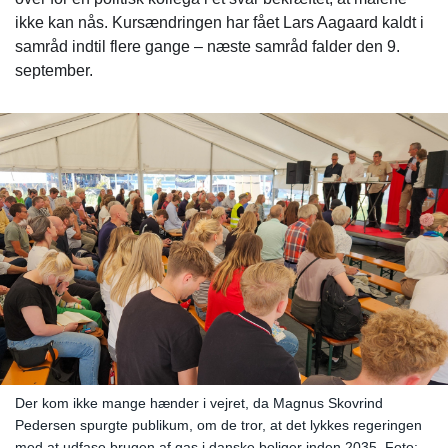
ikke kan nås. Kursændringen har fået Lars Aagaard kaldt i
samråd indtil flere gange – næste samråd falder den 9.
september.
Der kom ikke mange hænder i vejret, da Magnus Skovrind
Pedersen spurgte publikum, om de tror, at det lykkes regeringen
med at udfase brugen af gas i danske boliger inden 2035. Foto: