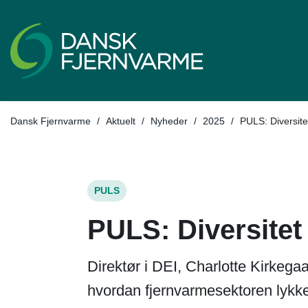
Tilbage til
Dansk Fjernvarme
/
Aktuelt
/
Nyheder
/
2025
/
PULS: Diversitet
PULS
PULS: Diversitet 
Direktør i DEI, Charlotte Kirkega
hvordan fjernvarmesektoren lykk