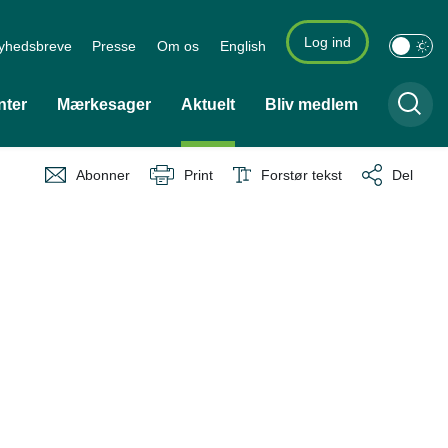
Log ind
yhedsbreve
Presse
Om os
English
nter
Mærkesager
Aktuelt
Bliv medlem
Abonner
Print
Forstør tekst
Del