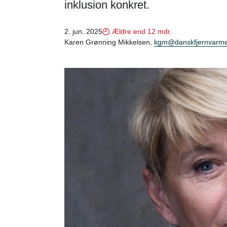
inklusion konkret.
2. jun. 2025
Ældre end 12 mdr.
Karen Grønning Mikkelsen,
kgm@danskfjernvarme