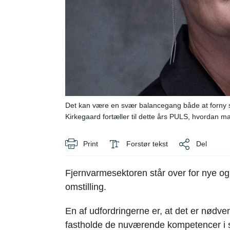
Det kan være en svær balancegang både at forny sig
Kirkegaard fortæller til dette års PULS, hvordan m
Print
Forstør tekst
Del
Fjernvarmesektoren står over for nye o
omstilling.
En af udfordringerne er, at det er nødven
fastholde de nuværende kompetencer i s