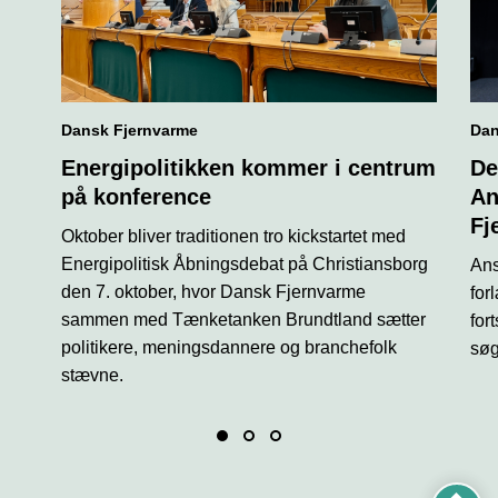
Dansk Fjernvarme
Dan
Energipolitikken kommer i centrum
De
på konference
An
Fj
Oktober bliver traditionen tro kickstartet med
Energipolitisk Åbningsdebat på Christiansborg
Ans
den 7. oktober, hvor Dansk Fjernvarme
for
sammen med Tænketanken Brundtland sætter
for
politikere, meningsdannere og branchefolk
søg
stævne.