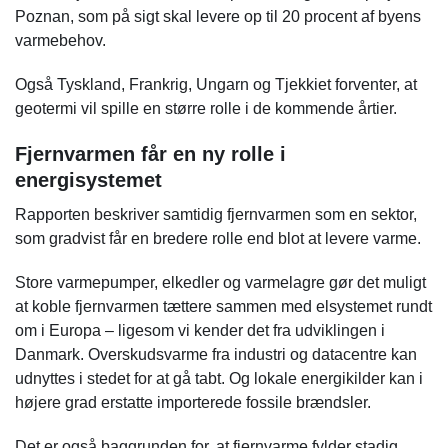
Poznan, som på sigt skal levere op til 20 procent af byens
varmebehov.
Også Tyskland, Frankrig, Ungarn og Tjekkiet forventer, at
geotermi vil spille en større rolle i de kommende årtier.
Fjernvarmen får en ny rolle i
energisystemet
Rapporten beskriver samtidig fjernvarmen som en sektor,
som gradvist får en bredere rolle end blot at levere varme.
Store varmepumper, elkedler og varmelagre gør det muligt
at koble fjernvarmen tættere sammen med elsystemet rundt
om i Europa – ligesom vi kender det fra udviklingen i
Danmark. Overskudsvarme fra industri og datacentre kan
udnyttes i stedet for at gå tabt. Og lokale energikilder kan i
højere grad erstatte importerede fossile brændsler.
Det er også baggrunden for, at fjernvarme fylder stadig