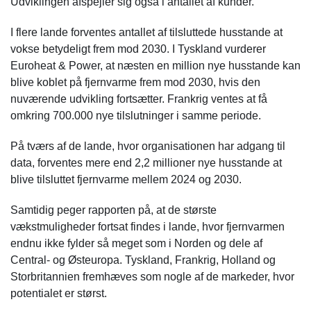
Udviklingen afspejler sig også i antallet af kunder.
I flere lande forventes antallet af tilsluttede husstande at
vokse betydeligt frem mod 2030. I Tyskland vurderer
Euroheat & Power, at næsten en million nye husstande kan
blive koblet på fjernvarme frem mod 2030, hvis den
nuværende udvikling fortsætter. Frankrig ventes at få
omkring 700.000 nye tilslutninger i samme periode.
På tværs af de lande, hvor organisationen har adgang til
data, forventes mere end 2,2 millioner nye husstande at
blive tilsluttet fjernvarme mellem 2024 og 2030.
Samtidig peger rapporten på, at de største
vækstmuligheder fortsat findes i lande, hvor fjernvarmen
endnu ikke fylder så meget som i Norden og dele af
Central- og Østeuropa. Tyskland, Frankrig, Holland og
Storbritannien fremhæves som nogle af de markeder, hvor
potentialet er størst.