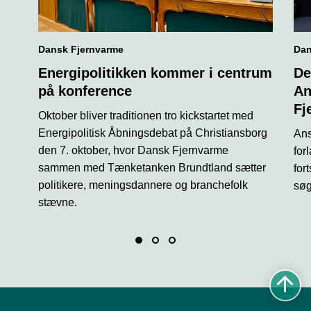
Dansk Fjernvarme
Dan
Energipolitikken kommer i centrum
De
på konference
An
Fj
Oktober bliver traditionen tro kickstartet med
Energipolitisk Åbningsdebat på Christiansborg
Ans
den 7. oktober, hvor Dansk Fjernvarme
for
sammen med Tænketanken Brundtland sætter
for
politikere, meningsdannere og branchefolk
søg
stævne.