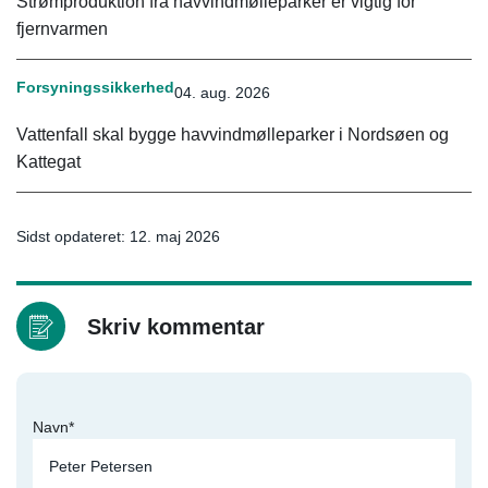
Strømproduktion fra havvindmølleparker er vigtig for
fjernvarmen
Forsyningssikkerhed
04. aug. 2026
Vattenfall skal bygge havvindmølleparker i Nordsøen og
Kattegat
Sidst opdateret: 12. maj 2026
Skriv kommentar
Navn*