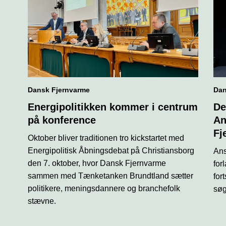
Dansk Fjernvarme
Dan
Energipolitikken kommer i centrum
De
på konference
An
Fj
Oktober bliver traditionen tro kickstartet med
Energipolitisk Åbningsdebat på Christiansborg
Ans
den 7. oktober, hvor Dansk Fjernvarme
for
sammen med Tænketanken Brundtland sætter
for
politikere, meningsdannere og branchefolk
søg
stævne.