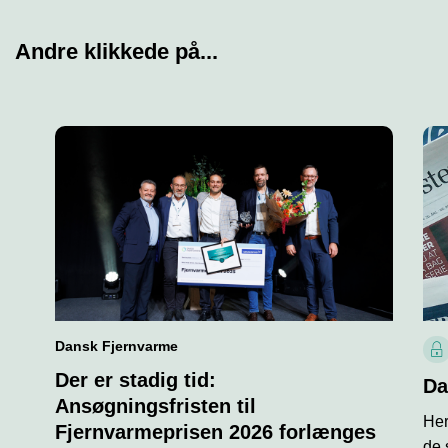
Andre klikkede på...
Dansk Fjernvarme
L
Der er stadig tid:
å
Da
s
Ansøgningsfristen til
Her
i
Fjernvarmeprisen 2026 forlænges
k
de 