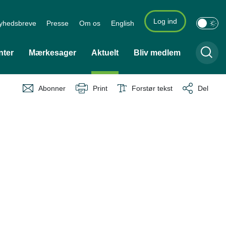
Log ind
yhedsbreve
Presse
Om os
English
nter
Mærkesager
Aktuelt
Bliv medlem
Abonner
Print
Forstør tekst
Del