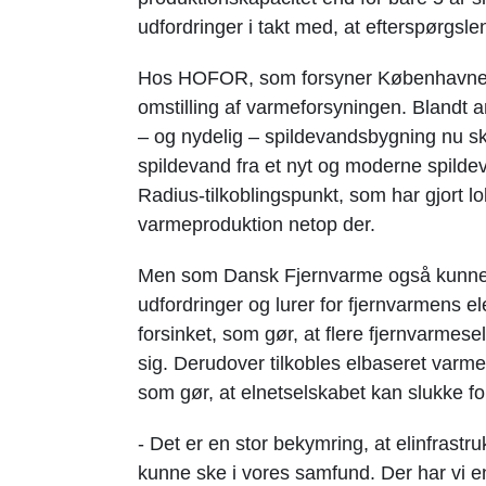
udfordringer i takt med, at efterspørgslen
Hos HOFOR, som forsyner Københavnern
omstilling af varmeforsyningen. Blandt
– og nydelig – spildevandsbygning nu 
spildevand fra et nyt og moderne spild
Radius-tilkoblingspunkt, som har gjort lo
varmeproduktion netop der.
Men som Dansk Fjernvarme også kunne be
udfordringer og lurer for fjernvarmens el
forsinket, som gør, at flere fjernvarmese
sig. Derudover tilkobles elbaseret var
som gør, at elnetselskabet kan slukke for l
- Det er en stor bekymring, at elinfrastr
kunne ske i vores samfund. Der har vi en 