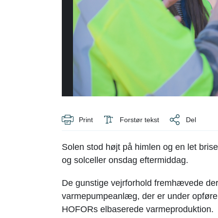
Print
Forstør tekst
Del
Solen stod højt på himlen og en let bris
og solceller onsdag eftermiddag.
De gunstige vejrforhold fremhævede d
varmepumpeanlæg, der er under opførel
HOFORs elbaserede varmeproduktion.