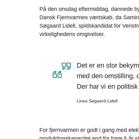
På den onsdag eftermiddag, dannede 
Dansk Fjernvarmes værtskab, da Samira
Søgaard Lidell, spidskandidat for Venstre
virkelighedens omgivelser.
Det er en stor bekymr
med den omstilling, 
Der har vi en politis
Linea Søgaard-Lidell
For fjernvarmen er godt i gang med elektr
produktionskapacitet end for bare 5 år s