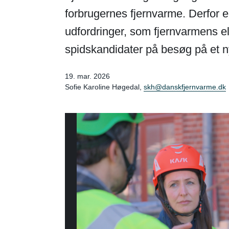
forbrugernes fjernvarme. Derfor er
udfordringer, som fjernvarmens ele
spidskandidater på besøg på et
19. mar. 2026
Sofie Karoline Høgedal,
skh@danskfjernvarme.dk