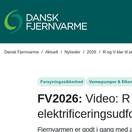
Tilbage til
Dansk Fjernvarme
/
Aktuelt
/
Nyheder
/
2026
/
R og V klar til 
Forsyningssikkerhed
Varmepumper & Elked
FV2026:
Video: R 
elektrificeringsudf
Fjernvarmen er godt i gang med a