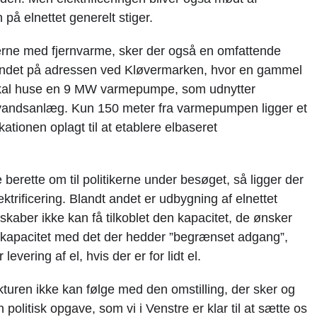
 på elnettet generelt stiger.
e med fjernvarme, sker der også en omfattende
 andet på adressen ved Kløvermarken, hvor en gammel
skal huse en 9 MW varmepumpe, som udnytter
evandsanlæg. Kun 150 meter fra varmepumpen ligger et
kationen oplagt til at etablere elbaseret
rette om til politikerne under besøget, så ligger der
ektrificering. Blandt andet er udbygning af elnettet
lskaber ikke kan få tilkoblet den kapacitet, de ønsker
mekapacitet med det der hedder ”begrænset adgang”,
evering af el, hvis der er for lidt el.
ukturen ikke kan følge med den omstilling, der sker og
politisk opgave, som vi i Venstre er klar til at sætte os