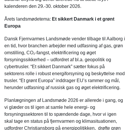
kalenderen den 29.-30. oktober 2026.
Årets landsmødetema:
Et sikkert Danmark i et grønt
Europa
Dansk Fjernvarmes Landsmøde vender tilbage til Aalborg i
en tid, hvor branchen arbejder med udfasning af gas, grøn
omstilling, CO₂-fangst, elektrificering og øget
forsyningssikkerhed – udfordret af bl.a. geopolitik og
cybertrusler. “Et sikkert Danmark” sætter fokus på
sektorens rolle i robust energiforsyning og beskyttelse mod
trusler. “Et grønt Europa” inddrager EU’s rammer og mål,
herunder udfasning af russisk gas og øget elektrificering.
Planlægningen af Landsmøde 2026 er allerede i gang, og
vi glæder os til igen at samle hele energi- og
forsyningssektoren til to spændende dage, hvor vi igen
skal tage en status på fjernvarmen og klimasituationen,
udfordrer Christiansborg på energipolitikken,
drøfte grøn