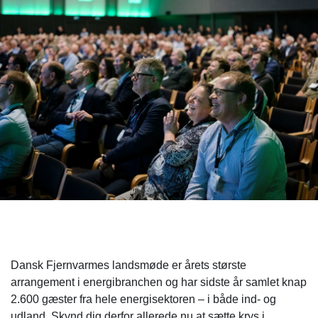
Dansk Fjernvarmes landsmøde er årets største
arrangement i energibranchen og har sidste år samlet knap
2.600 gæster fra hele energisektoren – i både ind- og
udland. Skynd dig derfor allerede nu at sætte krys i