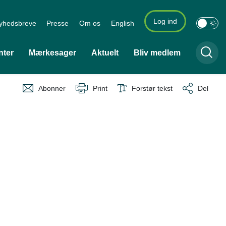
Log ind
yhedsbreve
Presse
Om os
English
nter
Mærkesager
Aktuelt
Bliv medlem
Abonner
Print
Forstør tekst
Del