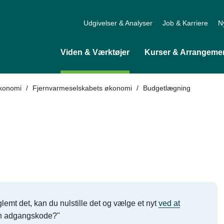
Udgivelser & Analyser
Job & Karriere
N
Viden & Værktøjer
Kurser & Arrangeme
Tilbage til
Økonomi
/
Fjernvarmeselskabets økonomi
/
Budgetlægning
lemt det, kan du nulstille det og vælge et nyt
ved at
in adgangskode?"