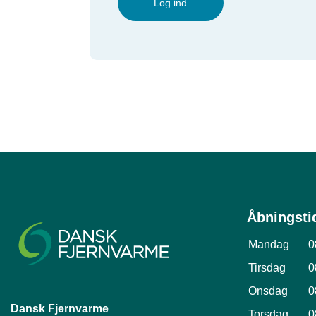
Log ind
Åbningsti
Mandag
0
Tirsdag
0
Onsdag
0
Dansk Fjernvarme
Torsdag
0