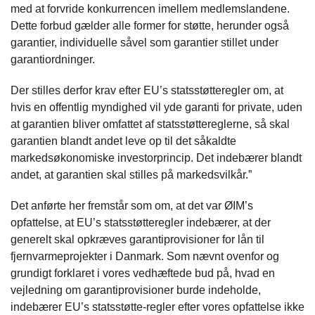
med at forvride konkurrencen imellem medlemslandene.
Dette forbud gælder alle former for støtte, herunder også
garantier, individuelle såvel som garantier stillet under
garantiordninger.
Der stilles derfor krav efter EU’s statsstøtteregler om, at
hvis en offentlig myndighed vil yde garanti for private, uden
at garantien bliver omfattet af statsstøttereglerne, så skal
garantien blandt andet leve op til det såkaldte
markedsøkonomiske investorprincip. Det indebærer blandt
andet, at garantien skal stilles på markedsvilkår.”
Det anførte her fremstår som om, at det var ØIM’s
opfattelse, at EU’s statsstøtteregler indebærer, at der
generelt skal opkræves garantiprovisioner for lån til
fjernvarmeprojekter i Danmark. Som nævnt ovenfor og
grundigt forklaret i vores vedhæftede bud på, hvad en
vejledning om garantiprovisioner burde indeholde,
indebærer EU’s statsstøtte-regler efter vores opfattelse ikke