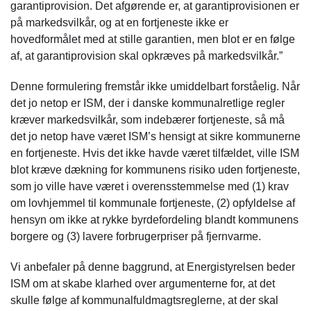
garantiprovision. Det afgørende er, at garantiprovisionen er
på markedsvilkår, og at en fortjeneste ikke er
hovedformålet med at stille garantien, men blot er en følge
af, at garantiprovision skal opkræves på markedsvilkår.”
Denne formulering fremstår ikke umiddelbart forståelig. Når
det jo netop er ISM, der i danske kommunalretlige regler
kræver markedsvilkår, som indebærer fortjeneste, så må
det jo netop have været ISM’s hensigt at sikre kommunerne
en fortjeneste. Hvis det ikke havde været tilfældet, ville ISM
blot kræve dækning for kommunens risiko uden fortjeneste,
som jo ville have været i overensstemmelse med (1) krav
om lovhjemmel til kommunale fortjeneste, (2) opfyldelse af
hensyn om ikke at rykke byrdefordeling blandt kommunens
borgere og (3) lavere forbrugerpriser på fjernvarme.
Vi anbefaler på denne baggrund, at Energistyrelsen beder
ISM om at skabe klarhed over argumenterne for, at det
skulle følge af kommunalfuldmagtsreglerne, at der skal