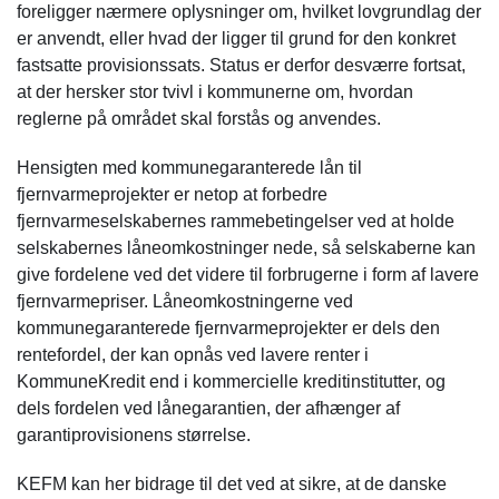
foreligger nærmere oplysninger om, hvilket lovgrundlag der
er anvendt, eller hvad der ligger til grund for den konkret
fastsatte provisionssats. Status er derfor desværre fortsat,
at der hersker stor tvivl i kommunerne om, hvordan
reglerne på området skal forstås og anvendes.
Hensigten med kommunegaranterede lån til
fjernvarmeprojekter er netop at forbedre
fjernvarmeselskabernes rammebetingelser ved at holde
selskabernes låneomkostninger nede, så selskaberne kan
give fordelene ved det videre til forbrugerne i form af lavere
fjernvarmepriser. Låneomkostningerne ved
kommunegaranterede fjernvarmeprojekter er dels den
rentefordel, der kan opnås ved lavere renter i
KommuneKredit end i kommercielle kreditinstitutter, og
dels fordelen ved lånegarantien, der afhænger af
garantiprovisionens størrelse.
KEFM kan her bidrage til det ved at sikre, at de danske