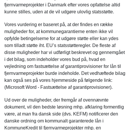
fjernvarmeprojekter i Danmark efter vores opfattelse altid
kunne stilles, uden at de vil udgøre ulovlig statsstøtte.
Vores vurdering er baseret på, at der findes en række
muligheder for, at kommunegarantierne enten ikke vil
opfylde betingelserne for at udgøre støtte eller kan ydes
som tilladt støtte iht. EU’s statsstøtteregler. De fleste af
disse muligheder har vi udførligt beskrevet og gennemgået
i det bilag, som indeholder vores bud på, hvad en
vejledning om fastsættelse af garantiprovisioner for lån til
fjernvarmeprojekter burde indeholde. Det vedhæftede bilag
kan også ses på vores hjemmeside på følgende link:
(Microsoft Word - Fastsættelse af garantiprovisioner).
Ud over de muligheder, der fremgår af ovennævnte
dokument, vil den bedste løsning mhp. afklaring formentlig
være, at man fra dansk side (dvs. KEFM) notificerer den
danske ordning om kommunalt garanterede lån i
KommuneKredit til fjernvarmeprojekter mhp. en