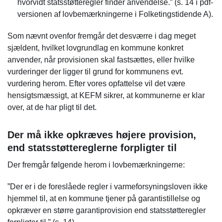
hvorvidt statsstøtteregler finder anvendelse.” (s. 14 i pdf-
versionen af lovbemærkningerne i Folketingstidende A).
Som nævnt ovenfor fremgår det desværre i dag meget
sjældent, hvilket lovgrundlag en kommune konkret
anvender, når provisionen skal fastsættes, eller hvilke
vurderinger der ligger til grund for kommunens evt.
vurdering herom. Efter vores opfattelse vil det være
hensigtsmæssigt, at KEFM sikrer, at kommunerne er klar
over, at de har pligt til det.
Der må ikke opkræves højere provision,
end statsstøttereglerne forpligter til
Der fremgår følgende herom i lovbemærkningerne:
”Der er i de foreslåede regler i varmeforsyningsloven ikke
hjemmel til, at en kommune tjener på garantistillelse og
opkræver en større garantiprovision end statsstøtteregler