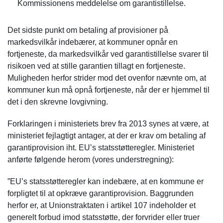
Kommissionens meddelelse om garantistillelse.
Det sidste punkt om betaling af provisioner på
markedsvilkår indebærer, at kommuner opnår en
fortjeneste, da markedsvilkår ved garantistillelse svarer til
risikoen ved at stille garantien tillagt en fortjeneste.
Muligheden herfor strider mod det ovenfor nævnte om, at
kommuner kun må opnå fortjeneste, når der er hjemmel til
det i den skrevne lovgivning.
Forklaringen i ministeriets brev fra 2013 synes at være, at
ministeriet fejlagtigt antager, at der er krav om betaling af
garantiprovision iht. EU’s statsstøtteregler. Ministeriet
anførte følgende herom (vores understregning):
”EU’s statsstøtteregler kan indebære, at en kommune er
forpligtet til at opkræve garantiprovision. Baggrunden
herfor er, at Unionstraktaten i artikel 107 indeholder et
generelt forbud imod statsstøtte, der forvrider eller truer