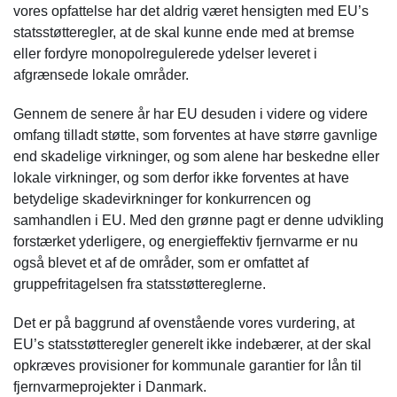
vores opfattelse har det aldrig været hensigten med EU’s
statsstøtteregler, at de skal kunne ende med at bremse
eller fordyre monopolregulerede ydelser leveret i
afgrænsede lokale områder.
Gennem de senere år har EU desuden i videre og videre
omfang tilladt støtte, som forventes at have større gavnlige
end skadelige virkninger, og som alene har beskedne eller
lokale virkninger, og som derfor ikke forventes at have
betydelige skadevirkninger for konkurrencen og
samhandlen i EU. Med den grønne pagt er denne udvikling
forstærket yderligere, og energieffektiv fjernvarme er nu
også blevet et af de områder, som er omfattet af
gruppefritagelsen fra statsstøttereglerne.
Det er på baggrund af ovenstående vores vurdering, at
EU’s statsstøtteregler generelt ikke indebærer, at der skal
opkræves provisioner for kommunale garantier for lån til
fjernvarmeprojekter i Danmark.