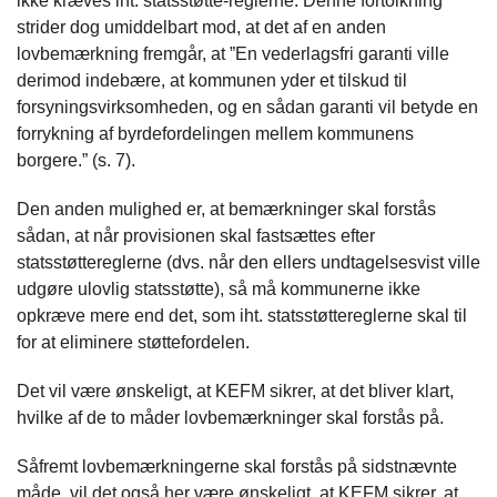
ikke kræves iht. statsstøtte-reglerne. Denne fortolkning
strider dog umiddelbart mod, at det af en anden
lovbemærkning fremgår, at ”En vederlagsfri garanti ville
derimod indebære, at kommunen yder et tilskud til
forsyningsvirksomheden, og en sådan garanti vil betyde en
forrykning af byrdefordelingen mellem kommunens
borgere.” (s. 7).
Den anden mulighed er, at bemærkninger skal forstås
sådan, at når provisionen skal fastsættes efter
statsstøttereglerne (dvs. når den ellers undtagelsesvist ville
udgøre ulovlig statsstøtte), så må kommunerne ikke
opkræve mere end det, som iht. statsstøttereglerne skal til
for at eliminere støttefordelen.
Det vil være ønskeligt, at KEFM sikrer, at det bliver klart,
hvilke af de to måder lovbemærkninger skal forstås på.
Såfremt lovbemærkningerne skal forstås på sidstnævnte
måde, vil det også her være ønskeligt, at KEFM sikrer, at