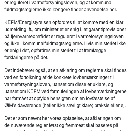
er reguleret i varmeforsyningsloven, og at kommunal-
fuldmagtsreglerne ikke længere finder anvendelse her.
KEFM/Energistyrelsen opfordres til at komme med en klar
udmelding ift., om ministeriet er enig i, at garantiprovisioner
på fjernvarmeområdet er reguleret i varmeforsyningsloven
og ikke i kommunalfuldmagtsreglerne. Hvis ministeriet ikke
er enig i det, opfordres ministeriet til at fremlægge
forklaringerne på det.
Det indebærer også, at en afklaring om reglerne skal findes
ved en fortolkning af de konkrete lovbemærkninger til
varmeforsyningsloven, uanset om disse er uklare, og
uanset om KEFM ved formuleringen af lovbemærkningerne
har formået at opfylde hensigten om en lovfæstelse af
ØIM’s daværende (heller ikke særligt klare) praksis eller ej.
Det er som nævnt her vores opfattelse, at afklaringen om
de nuværende regler først og fremmest skal baseres på,