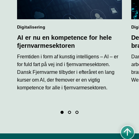
Digitalisering
Dig
AI er nu en kompetence for hele
De
fjernvarmesektoren
br
Fremtiden i form af kunstig intelligens – AI – er
Dan
for fuld fart på vej ind i fjernvarmesektoren.
arb
Dansk Fjernvarme tilbyder i efteråret en lang
bra
kurser om AI, der fremover er en vigtig
Web
kompetence for alle i fjernvarmesektoren.