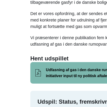
tilbageværende gasfyr i de danske bolig
Det er vores opfordring, at der sendes et 
med konkrete planer for udrul­ning af fje
muligt at fortsætte med gas som opvarm
Vi præsenterer i denne publikation fem konk
udfasning af gas i den danske rumopva
Hent udspillet
Udfasning af gas i den danske r
initiativer input til ny politisk aftale
Udspil: Status, fremskrivni