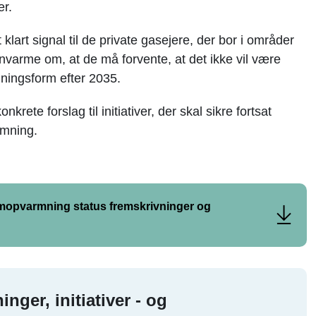
er.
klart signal til de private gasejere, der bor i områder
rnvarme om, at de må forvente, at det ikke vil være
ningsform efter 2035.
rete forslag til initiativer, der skal sikre fortsat
rmning.
umopvarmning status fremskrivninger og
nger, initiativer - og