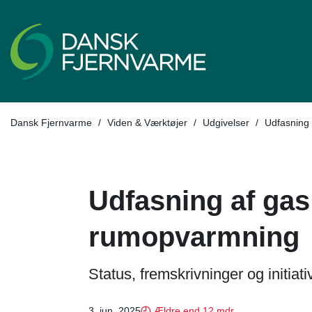
Tilbage til
Dansk Fjernvarme
/
Viden & Værktøjer
/
Udgivelser
/
Udfasning
Udfasning af gas
rumopvarmning
Status, fremskrivninger og initiative
3. jun. 2025
Ældre end 12 mdr.