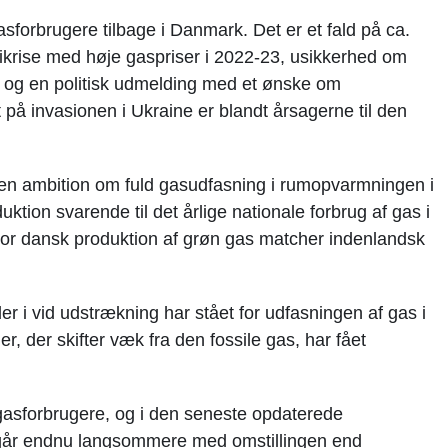
asforbrugere tilbage i Danmark. Det er et fald på ca.
rgikrise med høje gaspriser i 2022-23, usikkerhed om
- og en politisk udmelding med et ønske om
på invasionen i Ukraine er blandt årsagerne til den
lt en ambition om fuld gasudfasning i rumopvarmningen i
tion svarende til det årlige nationale forbrug af gas i
vor dansk produktion af grøn gas matcher indenlandsk
r i vid udstrækning har stået for udfasningen af gas i
, der skifter væk fra den fossile gas, har fået
 gasforbrugere, og i den seneste opdaterede
et går endnu langsommere med omstillingen end