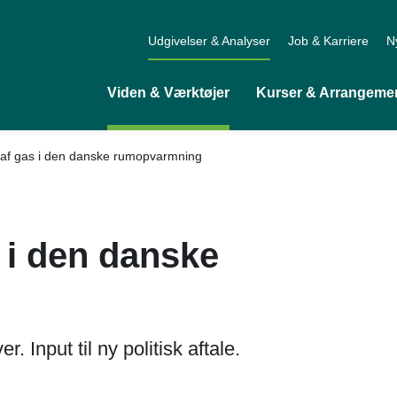
Udgivelser & Analyser
Job & Karriere
N
Viden & Værktøjer
Kurser & Arrangeme
 af gas i den danske rumopvarmning
 i den danske
r. Input til ny politisk aftale.