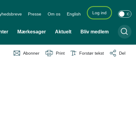
Log ind
yhedsbreve
Presse
Om os
English
nter
Mærkesager
Aktuelt
Bliv medlem
Abonner
Print
Forstør tekst
Del