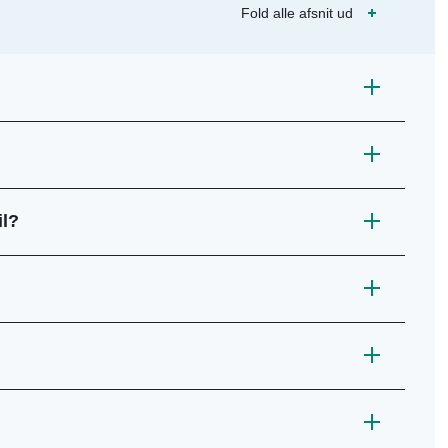
Fold alle afsnit ud
il?