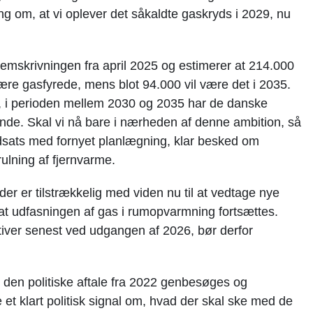
ing om, at vi oplever det såkaldte gaskryds i 2029, nu
fremskrivningen fra april 2025 og estimerer at 214.000
 være gasfyrede, mens blot 94.000 vil være det i 2035.
, i perioden mel­lem 2030 og 2035 har de danske
nde. Skal vi nå bare i nærheden af denne ambition, så
ndsats med fornyet planlægning, klar besked om
ulning af fjernvarme.
er er tilstrækkelig med viden nu til at vedtage nye
e at udfasningen af gas i rumopvarmning fortsættes.
iativer senest ved ud­gangen af 2026, bør derfor
 den politiske aftale fra 2022 genbesøges og
et klart politisk signal om, hvad der skal ske med de