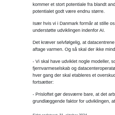
kommer et stort potentiale fra blandt a
potentialet godt være endnu større.
Især hvis vi i Danmark formår at stille o
understøtte udviklingen indenfor AI.
Det kræver selvfølgelig, at datacentrene 
aftage varmen. Og så skal der ikke mindst
- Vi skal have udviklet nogle modeller,
fjernvarmeselskab og datacenteroperatør 
hver gang der skal etableres et oversk
fortsætter:
- Prisloftet gør desværre bare, at det arb
grundlæggende faktor for udviklingen, at v
Sidst opdateret: 31. oktober 2024