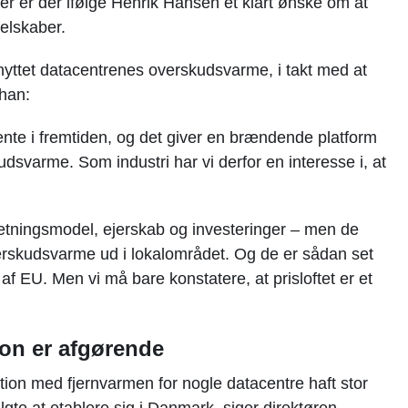
 er der ifølge Henrik Hansen et klart ønske om at
elskaber.
dnyttet datacentrenes overskudsvarme, i takt med at
han:
nte i fremtiden, og det giver en brændende platform
udsvarme. Som industri har vi derfor en interesse i, at
rretningsmodel, ejerskab og investeringer – men de
verskudsvarme ud i lokalområdet. Og de er sådan set
 EU. Men vi må bare konstatere, at prisloftet er et
ion er afgørende
tion med fjernvarmen for nogle datacentre haft stor
gte at etablere sig i Danmark, siger direktøren.