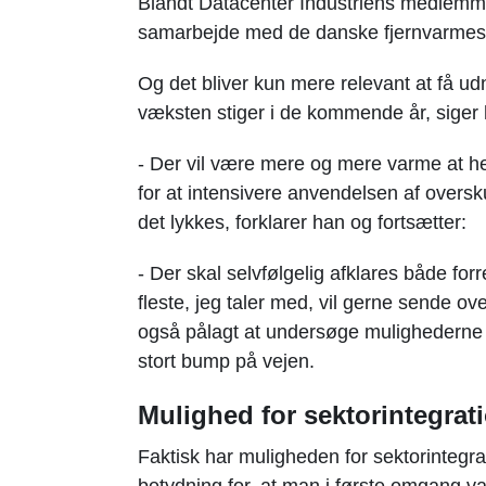
Blandt Datacenter Industriens medlemmer
samarbejde med de danske fjernvarmes
Og det bliver kun mere relevant at få u
væksten stiger i de kommende år, siger 
- Der vil være mere og mere varme at he
for at intensivere anvendelsen af oversk
det lykkes, forklarer han og fortsætter:
- Der skal selvfølgelig afklares både fo
fleste, jeg taler med, vil gerne sende o
også pålagt at undersøge mulighederne af
stort bump på vejen.
Mulighed for sektorintegrat
Faktisk har muligheden for sektorintegra
betydning for, at man i første omgang val