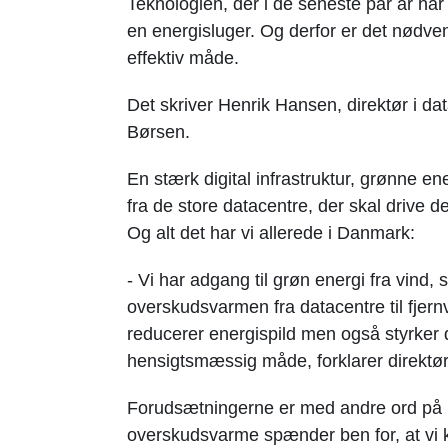
Teknologien, der i de seneste par år har 
en energisluger. Og derfor er det nødve
effektiv måde.
Det skriver Henrik Hansen, direktør i da
Børsen.
En stærk digital infrastruktur, grønne e
fra de store datacentre, der skal drive d
Og alt det har vi allerede i Danmark:
- Vi har adgang til grøn energi fra vind,
overskudsvarmen fra datacentre til fjern
reducerer energispild men også styrker
hensigtsmæssig måde, forklarer direktø
Forudsætningerne er med andre ord på pla
overskudsvarme spænder ben for, at vi k