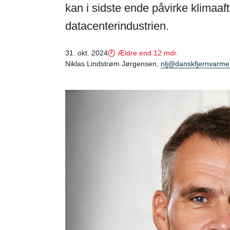
kan i sidste ende påvirke klimaaft
datacenterindustrien.
31. okt. 2024
Ældre end 12 mdr.
Niklas Lindstrøm Jørgensen,
nlj@danskfjernvarme