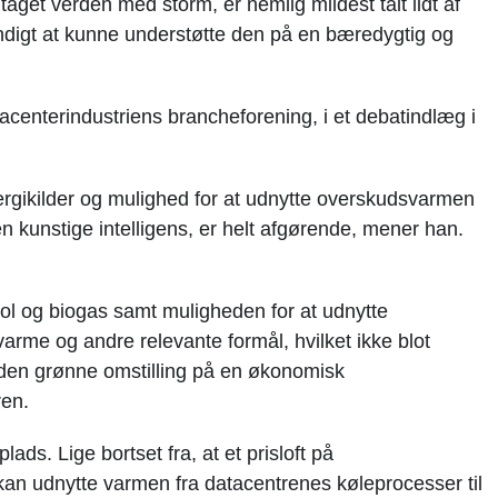
taget verden med storm, er nemlig mildest talt lidt af
ndigt at kunne understøtte den på en bæredygtig og
tacenterindustriens brancheforening, i et debatindlæg i
nergikilder og mulighed for at udnytte overskudsvarmen
en kunstige intelligens, er helt afgørende, mener han.
 sol og biogas samt muligheden for at udnytte
varme og andre relevante formål, hvilket ikke blot
 den grønne omstilling på en økonomisk
ren.
ds. Lige bortset fra, at et prisloft på
an udnytte varmen fra datacentrenes køleprocesser til