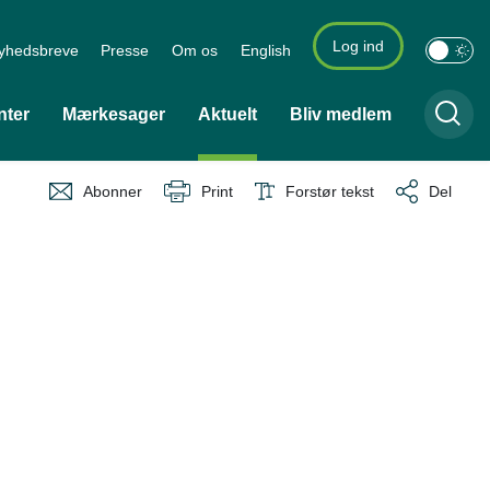
Log ind
yhedsbreve
Presse
Om os
English
nter
Mærkesager
Aktuelt
Bliv medlem
Abonner
Print
Forstør tekst
Del