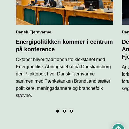
Dansk Fjernvarme
Dan
Energipolitikken kommer i centrum
De
på konference
An
Fj
Oktober bliver traditionen tro kickstartet med
Energipolitisk Åbningsdebat på Christiansborg
Ans
den 7. oktober, hvor Dansk Fjernvarme
for
sammen med Tænketanken Brundtland sætter
for
politikere, meningsdannere og branchefolk
søg
stævne.