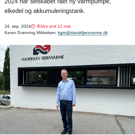
2024 har selskabet fået ny varmpumpe,
elkedel og akkumuleringstank.
24. sep. 2024
Ældre end 12 mdr.
Karen Grønning Mikkelsen,
kgm@danskfjernvarme.dk