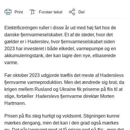
Print
Forstør tekst
Del
Elektrificeringen ruller i disse år ud med høj fart hos de
danske fjernvarmeselskaber. Et af de steder, hvor det
gælder er i Haderslev, hvor fjernvarmeselskabet siden
2023 har investeret i både elkedel, varmepumpe og en
akkumuleringstank, der kan lagre den nye, elbaserede
varme.
Før oktober 2023 udgjorde træflis det meste af Haderslevs
fjernvarme varmeproduktion. Men det ændrede sig brat, da
krigen mellem Rusland og Ukraine fik priserne på flis til at
stige, fortæller Haderslevs fjernvarme direktør Morten
Hartmann.
Prisen på flis steg hurtigt og voldsomt. Stigningen kunne
mærkes dengang, men det kan i den grad også mærkes
nu. Det går langsomt med at få prisen ned på flis– men det