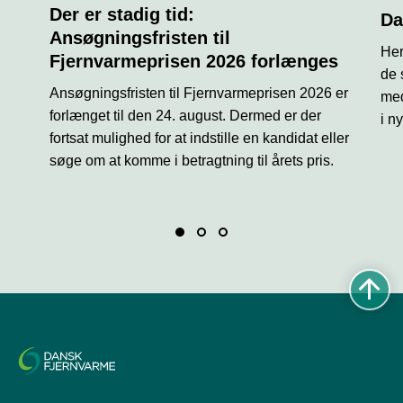
Der er stadig tid:
å
Da
s
Ansøgningsfristen til
Her
i
Fjernvarmeprisen 2026 forlænges
k
de 
o
Ansøgningsfristen til Fjernvarmeprisen 2026 er
med
n
forlænget til den 24. august. Dermed er der
i n
fortsat mulighed for at indstille en kandidat eller
søge om at komme i betragtning til årets pris.