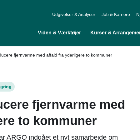
Udgivelser & Analyser
Job & Karriere
N
Viden & Værktøjer
Kurser & Arrangeme
ucere fjernvarme med affald fra yderligere to kommuner
agring
cere fjernvarme med
igere to kommuner
 har ARGO indgået et nyt samarbejde om