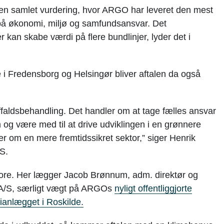
en samlet vurdering, hvor ARGO har leveret den mest
på økonomi, miljø og samfundsansvar. Det
r kan skabe værdi på flere bundlinjer, lyder det i
 Fredensborg og Helsingør bliver aftalen da også
ffaldsbehandling. Det handler om at tage fælles ansvar
tem og være med til at drive udviklingen i en grønnere
r om en mere fremtidssikret sektor,” siger Henrik
S.
pore. Her lægger Jacob Brønnum, adm. direktør og
d A/S, særligt vægt på ARGOs
nyligt offentliggjorte
ianlægget i Roskilde.