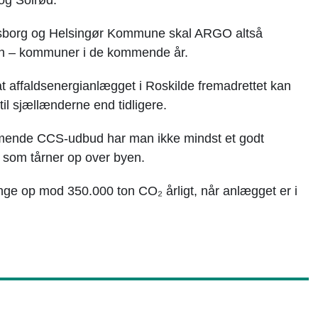
ensborg og Helsingør Kommune skal ARGO altså
tten – kommuner i de kommende år.
at affaldsenergianlægget i Roskilde fremadrettet kan
il sjællænderne end tidligere.
mmende CCS-udbud har man ikke mindst et godt
 som tårner op over byen.
nge op mod 350.000 ton CO₂ årligt, når anlægget er i