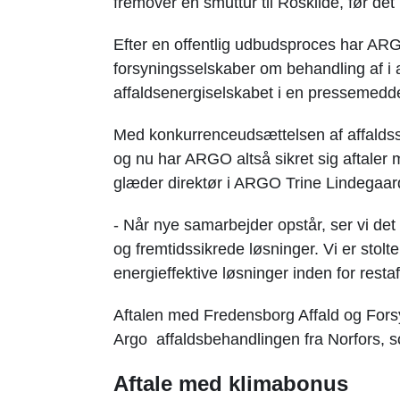
fremover en smuttur til Roskilde, før de
Efter en offentlig udbudsproces har AR
forsyningsselskaber om behandling af i al
affaldsenergiselskabet i en pressemedde
Med konkurrenceudsættelsen af affaldss
og nu har ARGO altså sikret sig aftaler
glæder direktør i ARGO Trine Lindegaard
- Når nye samarbejder opstår, ser vi de
og fremtidssikrede løsninger. Vi er stolt
energieffektive løsninger inden for resta
Aftalen med Fredensborg Affald og Forsyn
Argo affaldsbehandlingen fra Norfors, 
Aftale med klimabonus