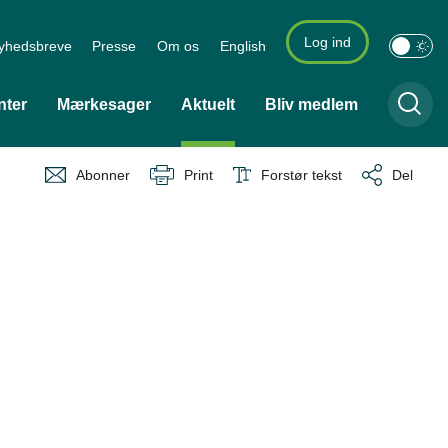
Log ind
yhedsbreve
Presse
Om os
English
nter
Mærkesager
Aktuelt
Bliv medlem
Abonner
Print
Forstør tekst
Del