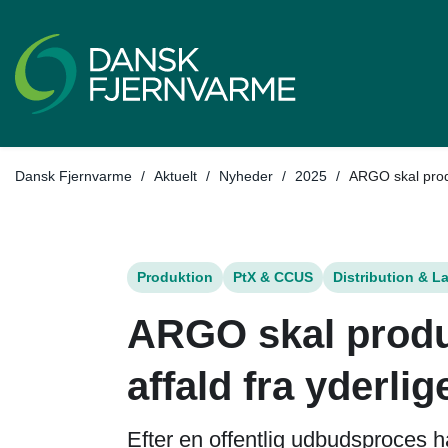
Tilbage til
Dansk Fjernvarme
/
Aktuelt
/
Nyheder
/
2025
/
ARGO skal prod
Produktion
PtX & CCUS
Distribution & L
ARGO skal produ
affald fra yderl
Efter en offentlig udbudsproces