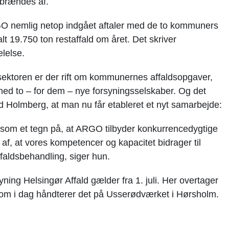
t brændes af.
GO nemlig netop indgået aftaler med de to kommuners
t 19.750 ton restaffald om året. Det skriver
lelse.
ektoren er der rift om kommunernes affaldsopgaver,
 med to – for dem – nye forsyningsselskaber. Og det
 Holmberg, at man nu får etableret et nyt samarbejde:
t som et tegn på, at ARGO tilbyder konkurrencedygtige
e af, at vores kompetencer og kapacitet bidrager til
ffaldsbehandling, siger hun.
ing Helsingør Affald gælder fra 1. juli. Her overtager
som i dag håndterer det på Usserødværket i Hørsholm.