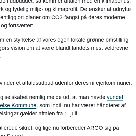
de i udbuddet, så kommer aftalen med en klimabonus.
og tydelig miljø- og klimaprofil. De ønsker at udnytte
offentliggjort planer om CO2-fangst på deres moderne
og fortsætter:
m en styrkelse af vores egen lokale grønne omstilling
ingørs vision om at være blandt landets mest veldrevne
.
vinder et affaldsudbud udenfor deres ni ejerkommuner.
ergiselskabet nemlig melde ud, at man havde
vundet
lagelse Kommune
, som indtil nu har været håndteret af
ingør gælder aftalen fra 1. juli.
llerede sikret, og lige nu forbereder ARGO sig på
og Solrød.