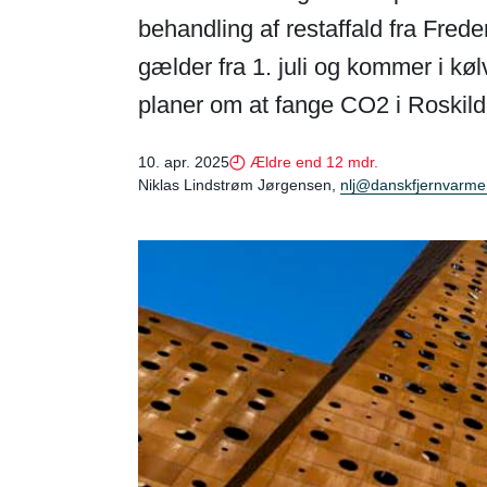
behandling af restaffald fra Fre
gælder fra 1. juli og kommer i k
planer om at fange CO2 i Roskild
10. apr. 2025
Ældre end 12 mdr.
Niklas Lindstrøm Jørgensen,
nlj@danskfjernvarme