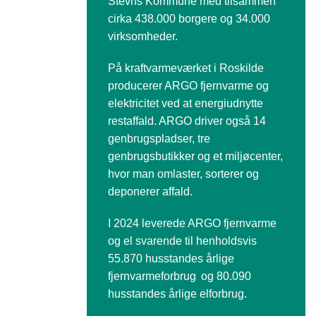
Stevns Kommune med tilsammen
cirka 438.000 borgere og 34.000
virksomheder.
På kraftvarmeværket i Roskilde
producerer ARGO fjernvarme og
elektricitet ved at energiudnytte
restaffald. ARGO driver også 14
genbrugspladser, tre
genbrugsbutikker og et miljøcenter,
hvor man omlaster, sorterer og
deponerer affald.
I 2024 leverede ARGO fjernvarme
og el svarende til henholdsvis
55.870 husstandes årlige
fjernvarmeforbrug og 80.090
husstandes årlige elforbrug.