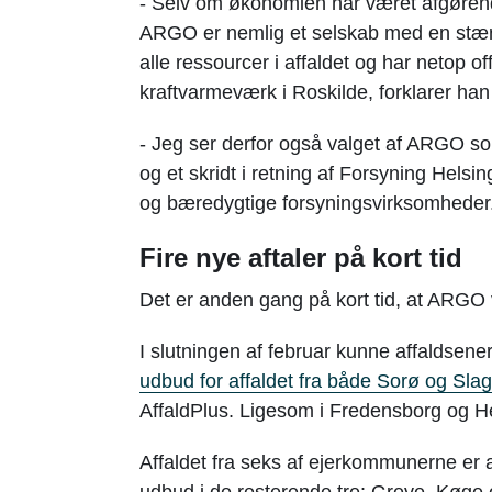
- Selv om økonomien har været afgøren
ARGO er nemlig et selskab med en stærk 
alle ressourcer i affaldet og har netop 
kraftvarmeværk i Roskilde, forklarer han 
- Jeg ser derfor også valget af ARGO so
og et skridt i retning af Forsyning Hels
og bæredygtige forsyningsvirksomheder
Fire nye aftaler på kort tid
Det er anden gang på kort tid, at ARGO 
I slutningen af februar kunne affaldsen
udbud for affaldet fra både Sorø og S
AffaldPlus. Ligesom i Fredensborg og Hels
Affaldet fra seks af ejerkommunerne er a
udbud i de resterende tre: Greve, Køge 