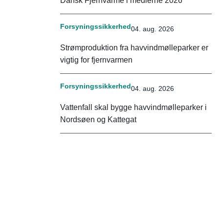
Dansk Fjernvarme i medierne 2026
Forsyningssikkerhed
04. aug. 2026
Strømproduktion fra havvindmølleparker er
vigtig for fjernvarmen
Forsyningssikkerhed
04. aug. 2026
Vattenfall skal bygge havvindmølleparker i
Nordsøen og Kattegat