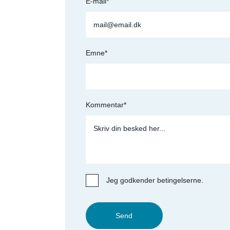
E-mail*
Emne*
Kommentar*
Jeg godkender betingelserne.
Send