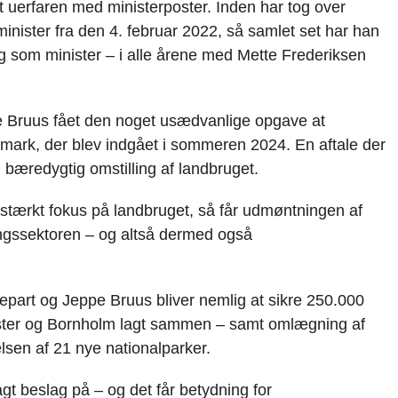
t uerfaren med ministerposter. Inden har tog over
minister fra den 4. februar 2022, så samlet set har han
ring som minister – i alle årene med Mette Frederiksen
e Bruus fået den noget usædvanlige opgave at
mark, der blev indgået i sommeren 2024. En aftale der
 bæredygtig omstilling af landbruget.
stærkt fokus på landbruget, så får udmøntningen af
ingssektoren – og altså dermed også
epart og Jeppe Bruus bliver nemlig at sikre 250.000
alster og Bornholm lagt sammen – samt omlægning af
lsen af 21 nye nationalparker.
agt beslag på – og det får betydning for