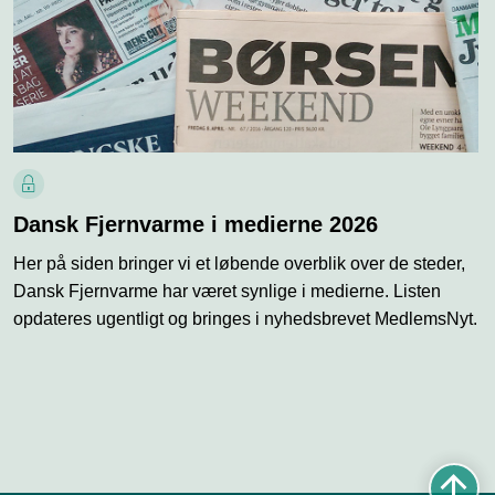
L
å
Dansk Fjernvarme i medierne 2026
s
Her på siden bringer vi et løbende overblik over de steder,
i
k
Dansk Fjernvarme har været synlige i medierne. Listen
o
opdateres ugentligt og bringes i nyhedsbrevet MedlemsNyt.
n