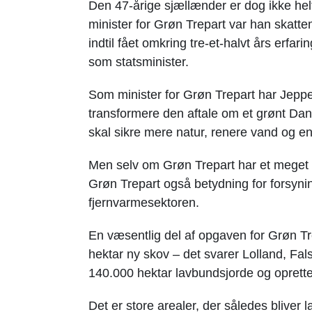
Den 47-årige sjællænder er dog ikke hel
minister for Grøn Trepart var han skatte
indtil fået omkring tre-et-halvt års erfa
som statsminister.
Som minister for Grøn Trepart har Jepp
transformere den aftale om et grønt Dan
skal sikre mere natur, renere vand og en
Men selv om Grøn Trepart har et meget 
Grøn Trepart også betydning for forsyn
fjernvarmesektoren.
En væsentlig del af opgaven for Grøn Tr
hektar ny skov – det svarer Lolland, F
140.000 hektar lavbundsjorde og oprette
Det er store arealer, der således bliver l