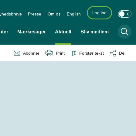
Log ind
yhedsbreve
Presse
Om os
English
nter
Mærkesager
Aktuelt
Bliv medlem
Abonner
Print
Forstør tekst
Del