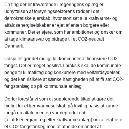
En ting der er fraværende i regeringens oplæg er
udnyttelsen af forsyningssektorens rødder i det
demokratiske ejerskab, hvor stort set alle kraftvarme- og
affaldsenergiselskaber er ejet af enten borgere eller
kommuner. Det er ejere, som har ambitioner og ønsker om
at tage klimaansvar og bidrage til et CO2-neutralt
Danmark.
Udspillet gør det muligt for kommuner at finansiere CO2-
fangst. Det er meget positivt. I praksis skal de kommunale
penge til klimatiltag dog konkurrere med velfærdsydelser,
og det kan risikere at sænke hastigheden på at få sat CO2-
fangstanlæg op på kommunale anlæg.
Derfor foreslår vi som et supplerende tiltag at gøre det
muligt for et fjernvarmeselskab på frivillig basis at kunne
indgå en aftale med en varmeproducent
(affaldsenergianlæg eller kraftvarmeanlæg) om at etablere
et CO2-fangstanlæg mod at afholde en andel af