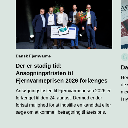
Dansk Fjernvarme
L
Der er stadig tid:
å
Da
s
Ansøgningsfristen til
Her
i
Fjernvarmeprisen 2026 forlænges
k
de 
o
Ansøgningsfristen til Fjernvarmeprisen 2026 er
med
n
forlænget til den 24. august. Dermed er der
i n
fortsat mulighed for at indstille en kandidat eller
søge om at komme i betragtning til årets pris.