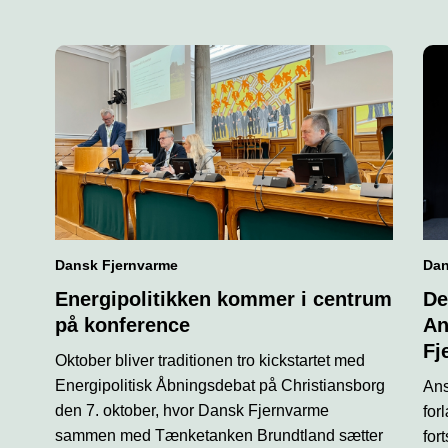
Dansk Fjernvarme
Dan
Energipolitikken kommer i centrum
De
på konference
An
Fj
Oktober bliver traditionen tro kickstartet med
Energipolitisk Åbningsdebat på Christiansborg
Ans
den 7. oktober, hvor Dansk Fjernvarme
for
sammen med Tænketanken Brundtland sætter
for