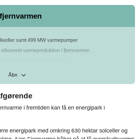
i fjernvarmen
MW elkedler samt 499 MW varmepumper
MW elbaseret varmeproduktion i fjernvarmen
 el-løsninger tæt ved tredoblet
løsninger
Åbn
uktion cirka 11 procent af den samlede
afgørende
Fjernvarme i fremtiden kan få en energipark i
ørre energipark med omkring 630 hektar solceller og
nlæg, Aars Fjernvarme håber på at få overskudsvarme