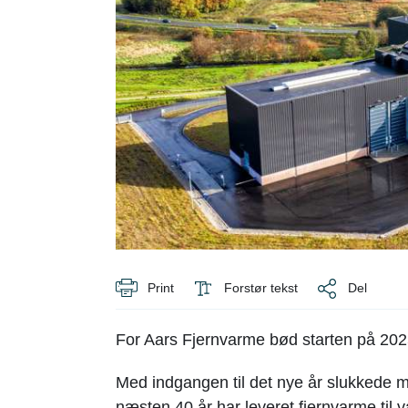
Print
Forstør tekst
Del
For Aars Fjernvarme bød starten på 2025
Med indgangen til det nye år slukkede
næsten 40 år har leveret fjernvarme til