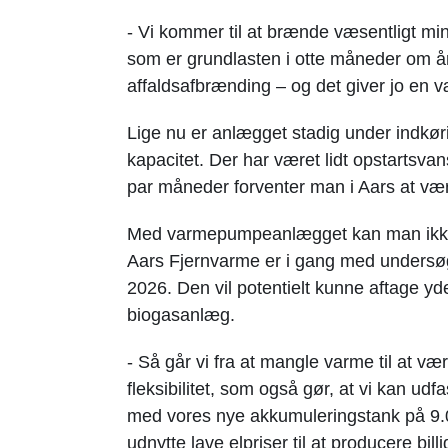
- Vi kommer til at brænde væsentligt min
som er grundlasten i otte måneder om år
affaldsafbrænding – og det giver jo en 
Lige nu er anlægget stadig under indkøri
kapacitet. Der har været lidt opstartsva
par måneder forventer man i Aars at være
Med varmepumpeanlægget kan man ikke 
Aars Fjernvarme er i gang med undersø
2026. Den vil potentielt kunne aftage yd
biogasanlæg.
- Så går vi fra at mangle varme til at væ
fleksibilitet, som også gør, at vi kan 
med vores nye akkumuleringstank på 9.00
udnytte lave elpriser til at producere bill