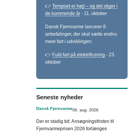
👉
Tempoet er højt – og det stiger i
de kommende år
- 11. oktober
Dansk Fjernvarme lancerer 8
anbefalinger, der skal sætte endnu
mere fart i udviklingen:
👉
Fuld fart på elektrificering
- 23.
oktober
Seneste nyheder
Dansk Fjernvarme
06. aug. 2026
Der er stadig tid: Ansøgningsfristen til
Fjernvarmeprisen 2026 forlænges