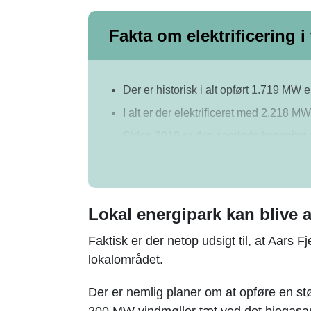
Fakta om elektrificering 
Der er historisk i alt opført 1.719 
I alt er der elektrificeret med 2.218 
Siden 2019 er den samlede kapacitet af
Alene i 2023 er der opført 615 MW el-
Samlet set udgør el-baseret varmeprod
fjernvarmeproduktion
Lokal energipark kan blive 
Faktisk er der netop udsigt til, at Aars 
lokalområdet.
Der er nemlig planer om at opføre en st
200 MW vindmøller tæt ved det biogasa