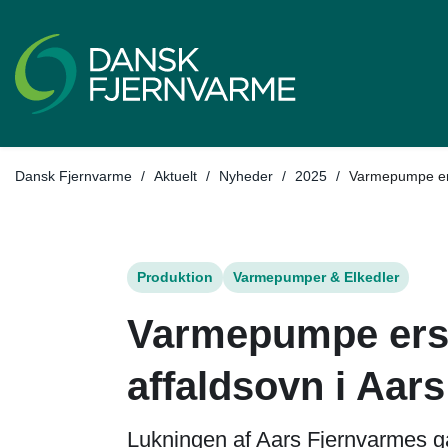
Tilbage til
Dansk Fjernvarme
/
Aktuelt
/
Nyheder
/
2025
/
Varmepumpe ers
Produktion
Varmepumper & Elkedler
Varmepumpe erst
affaldsovn i Aars
Lukningen af Aars Fjernvarmes 