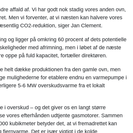
dre affald af. Vi har godt nok stadig vores anden ovn,
et. Men vi forventer, at vi næsten kan halvere vores
væsentlig CO2-reduktion, siger Jan Clement.
ng og ligger på omkring 60 procent af dets potentielle
nskeligheder med afrimning, men i løbet af de næste
 oppe på fuld kapacitet, fortæller direktøren.
helt dække produktionen fra den gamle ovn, men
ge mulighederne for etablere endnu en varmepumpe i
erligere 5-6 MW overskudsvarme fra et lokalt
re i overskud – og det giver os en langt større
udfase vores efterhånden udtjente gasmotorer. Sammen
0 kubikmeter betyder det, at vi fremadrettet kan
ig fjernvarme. Det er især vigtigt i de kolde