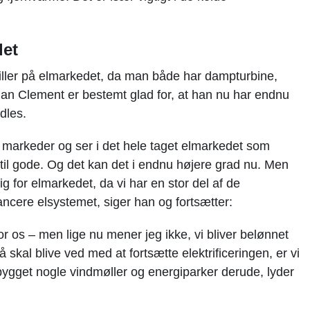
det
ller på elmarkedet, da man både har dampturbine,
an Clement er bestemt glad for, at han nu har endnu
ndles.
ige markeder og ser i det hele taget elmarkedet som
il gode. Og det kan det i endnu højere grad nu. Men
g for elmarkedet, da vi har en stor del af de
ncere elsystemet, siger han og fortsætter:
for os – men lige nu mener jeg ikke, vi bliver belønnet
å skal blive ved med at fortsætte elektrificeringen, er vi
u bygget nogle vindmøller og energiparker derude, lyder