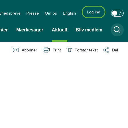
Log ind
yhedsbreve
Presse
Om os
English
nter
Mærkesager
Aktuelt
Bliv medlem
Abonner
Print
Forstør tekst
Del