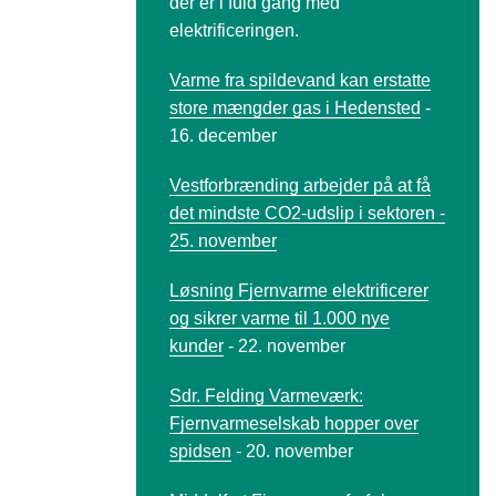
der er i fuld gang med
elektrificeringen.
Varme fra spildevand kan erstatte
store mængder gas i Hedensted
-
16. december
Vestforbrænding arbejder på at få
det mindste CO2-udslip i sektoren -
25. november
Løsning Fjernvarme elektrificerer
og sikrer varme til 1.000 nye
kunder
- 22. november
Sdr. Felding Varmeværk:
Fjernvarmeselskab hopper over
spidsen
- 20. november