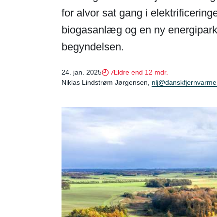
for alvor sat gang i elektrificeri
biogasanlæg og en ny energipark i
begyndelsen.
24. jan. 2025
Ældre end 12 mdr.
Niklas Lindstrøm Jørgensen,
nlj@danskfjernvarme