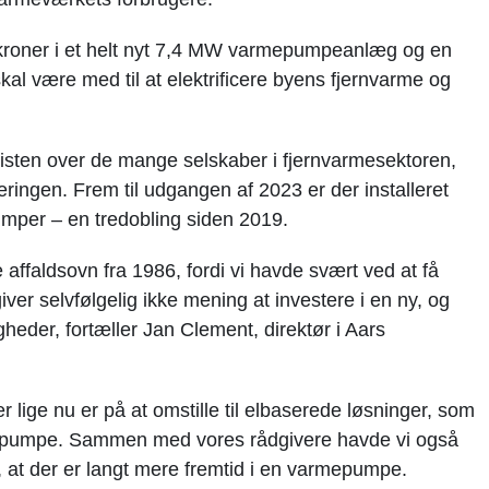
r kroner i et helt nyt 7,4 MW varmepumpeanlæg og en
al være med til at elektrificere byens fjernvarme og
isten over de mange selskaber i fjernvarmesektoren,
eringen. Frem til udgangen af 2023 er der installeret
per – en tredobling siden 2019.
 affaldsovn fra 1986, fordi vi havde svært ved at få
ver selvfølgelig ikke mening at investere i en ny, og
heder, fortæller Jan Clement, direktør i Aars
r lige nu er på at omstille til elbaserede løsninger, som
armepumpe. Sammen med vores rådgivere havde vi også
, at der er langt mere fremtid i en varmepumpe.